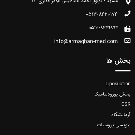
مشهد - بولوار احمد آباد-نبش ابوذر غفاری 23
0513-8420174
0513-8449894
info@armaghan-med.com
بخش ها
Liposuction
بخش یورودینامیک
CSR
آزمایشگاه
بیوپسی پروستات