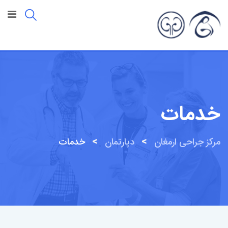
رش
ه
حتوا
خدمات
>
>
مرکز جراحی ارمغان
دپارتمان
خدمات