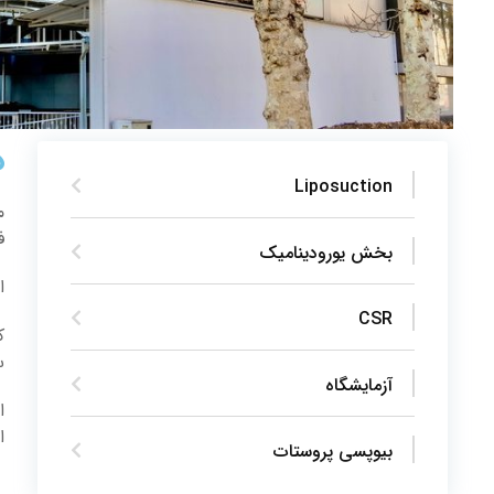
د
Liposuction
ف
بخش یورودینامیک
ا
CSR
ک
س
آزمایشگاه
ا
ا
بیوپسی پروستات