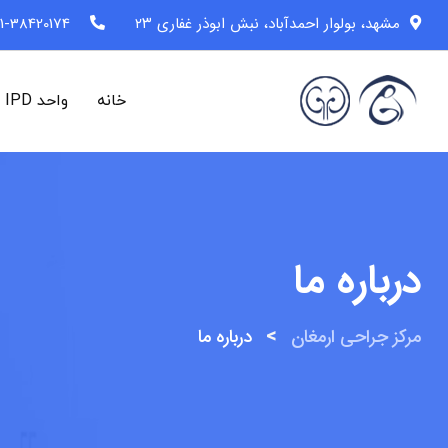
مشهد، بولوار احمدآباد، نبش ابوذر غفاری ۲۳
1-38420174 (98+)
خانه
واحد IPD
درباره ما
>
مرکز جراحی ارمغان
درباره ما