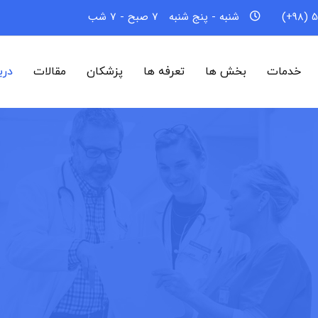
5
شنبه - پنج شنبه
7 صبح - 7 شب
خدمات
بخش ها
تعرفه ها
پزشکان
مقالات
درب