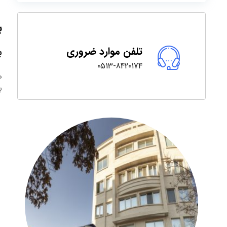
ب
تلفن موارد ضروری
ب
0513-8420174
ه
ب