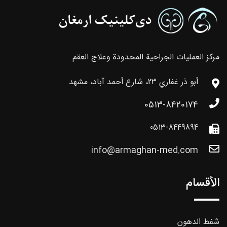
مركز العمليات الجراحية المحدودة وعلاج العقم
أبو ذر غفاري 23، شارع أحمد آباد، مشهد
0513-8420174
0513-8449894
info@armaghan-med.com
الأقسام
شفط الدهون