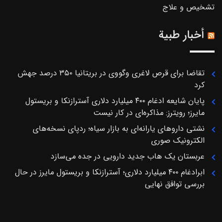
تشخیص و علاج
أخبار طبية
تقاضا برای قرص لاغری وگووی در بریتانیا ۳۵۰ درصد جهش
کرد
پایان شایعه ادغام ۴۰۰ میلیارد دلاری آسترازنکا و بریستول
مایرز؛ رویترز: مذاکره‌ای در کار نیست
نشتی داروهای یارانه‌ای به بازار سیاه؛ ردپای نسخه‌های
الکترونیک صوری
عربستان یک هاب جدید دارویی در جده می‌سازد
ابرادغام ۴۰۰ میلیارد دلاری؛ آسترازنکا و بریستول مایرز در حال
بررسی توافق نهایی