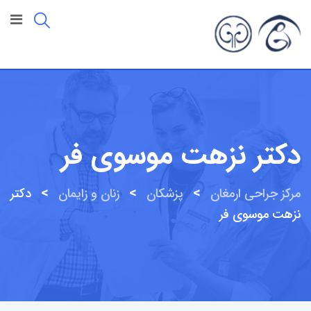
رش
ه
حتوا
دکتر نزهت موسوی فر
>
>
>
مرکز جراحی ارمغان
پزشکان
زنان و زایمان
دکتر
نزهت موسوی فر