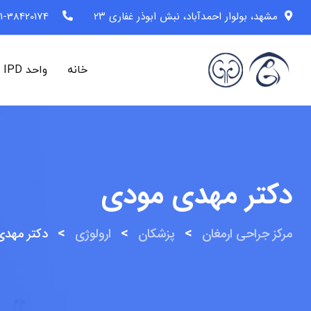
رش
مشهد، بولوار احمدآباد، نبش ابوذر غفاری ۲۳
1-38420174 (98+)
ه
حتوا
خانه
واحد IPD
دکتر مهدی مودی
>
>
>
مرکز جراحی ارمغان
پزشکان
ارولوژی
دکتر مهد