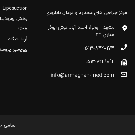
Liposuction
مرکز جراحی های محدود و درمان ناباروری
بخش یورودینا
مشهد - بولوار احمد آباد-نبش ابوذر
CSR
غفاری 23
آزمایشگاه
0513-8420174
بیوپسی پروست
0513-8449894
info@armaghan-med.com
تمامی حقوق 