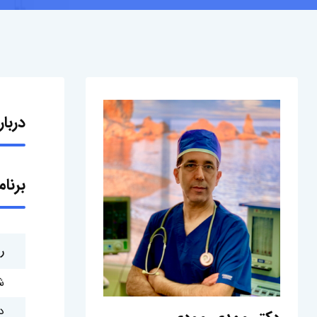
دربا
برنا
ر
ش
د