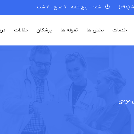
5
شنبه - پنج شنبه
7 صبح - 7 شب
خدمات
بخش ها
تعرفه ها
پزشکان
مقالات
درب
ی مودی