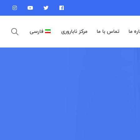
اره ما
تماس با ما
مرکز ناباروری
فارسی