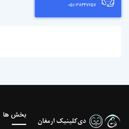
051-38447257
بخش ها