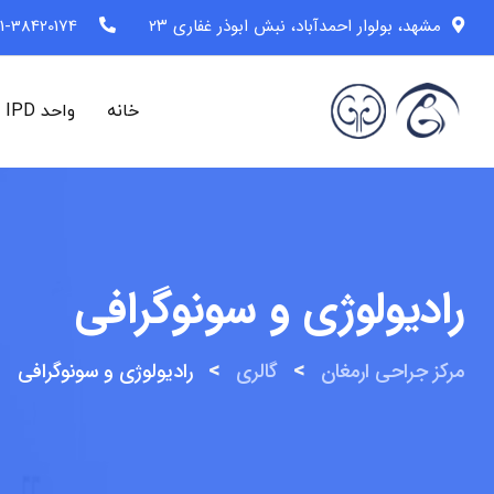
رش
مشهد، بولوار احمدآباد، نبش ابوذر غفاری ۲۳
1-38420174 (98+)
ه
حتوا
خانه
واحد IPD
رادیولوژی و سونوگرافی
>
>
مرکز جراحی ارمغان
گالری
رادیولوژی و سونوگرافی