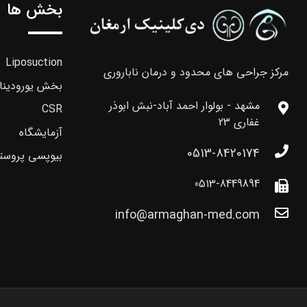
بخش ها
Liposuction
مرکز جراحی های محدود و درمان ناباروری
بخش یورودینا
مشهد - بولوار احمد آباد-نبش ابوذر
CSR
غفاری 23
آزمایشگاه
0513-8420174
بیوپسی پروست
0513-8449894
info@armaghan-med.com