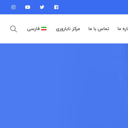
اره ما
تماس با ما
مرکز ناباروری
فارسی