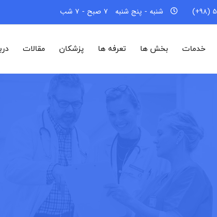
5
شنبه - پنج شنبه
7 صبح - 7 شب
خدمات
بخش ها
تعرفه ها
پزشکان
مقالات
درب