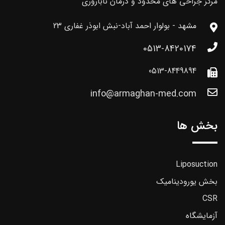
مرکز جراحی های محدود و درمان ناباروری
مشهد - بولوار احمد آباد-نبش ابوذر غفاری 23
0513-8420174
0513-8449894
info@armaghan-med.com
بخش ها
Liposuction
بخش یورودینامیک
CSR
آزمایشگاه