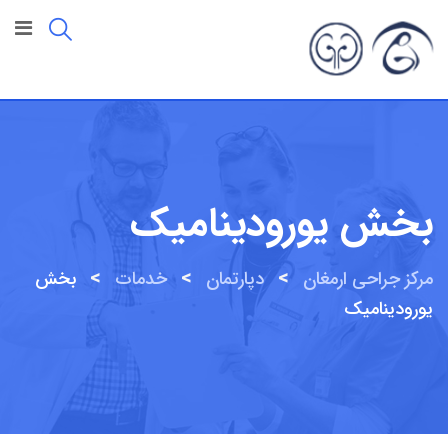
بخش یورودینامیک
>
>
>
مرکز جراحی ارمغان
دپارتمان
خدمات
بخش
یورودینامیک