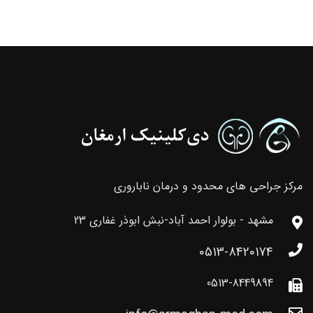
مرکز جراحی های محدود و درمان ناباروری
مشهد - بولوار احمد آباد-نبش ابوذر غفاری 23
0513-8420174
0513-8449894