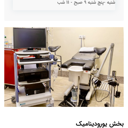
شنبه -پنج شنبه
9 صبح - 11 شب
بخش یورودینامیک