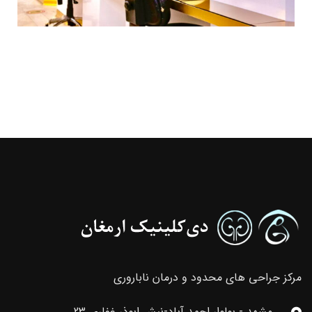
مرکز جراحی های محدود و درمان ناباروری
مشهد - بولوار احمد آباد-نبش ابوذر غفاری 23