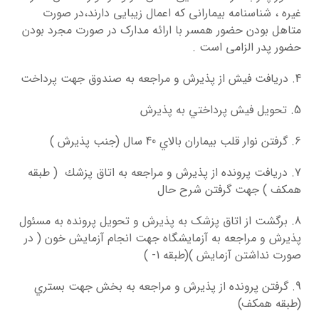
غيره ، شناسنامه بیمارانی که اعمال زیبایی دارند،در صورت
متاهل بودن حضور همسر با ارائه مدارک در صورت مجرد بودن
حضور پدر الزامی است .
4. دريافت فيش از پذيرش و مراجعه به صندوق جهت پرداخت
5. تحويل فيش پرداختي به پذيرش
6. گرفتن نوار قلب بيماران بالاي 40 سال (جنب پذیرش )
7. دريافت پرونده از پذيرش و مراجعه به اتاق پزشك ( طبقه
همکف ) جهت گرفتن شرح حال
8. برگشت از اتاق پزشک به پذيرش و تحويل پرونده به مسئول
پذيرش و مراجعه به آزمايشگاه جهت انجام آزمايش خون ( در
صورت نداشتن آزمایش )(طبقه 1- )
9. گرفتن پرونده از پذيرش و مراجعه به بخش جهت بستري
(طبقه همکف)