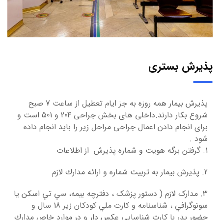
پذیرش بستری
پذیرش بیمار همه روزه به جز ایام تعطیل از ساعت 7 صبح
شروع بکار دارند.داخلی های بخش جراحی 204 و 501 است و
برای انجام دادن اعمال جراحی مراحل زیر را باید انجام داده
شود .
1. گرفتن برگه هويت و شماره پذيرش از اطلاعات
2. پذيرش بيمار به تربيت شماره و ارائه مدارك لازم
3. مدارک لازم ( دستور پزشک ، دفترچه بيمه، سي تي اسكن يا
سونوگرافي ، شناسنامه و كارت ملي كودكان زير 18 سال و
حضور پدر با کارت شناسایی عکس دار و در موارد خاص مدارك