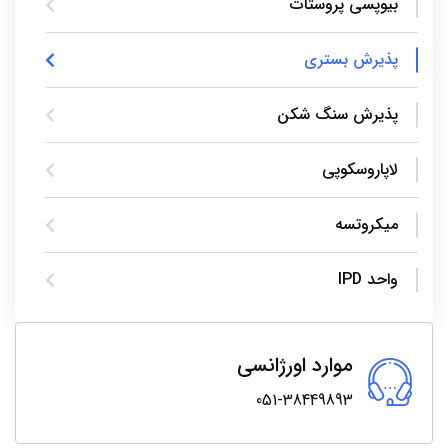
بیوپسی پروستات
پذیرش بستری
پذیرش سنگ شکن
لاپاروسکوپی
میکروتسه
واحد IPD
موارد اورژانسی
051-38449893