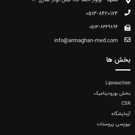
0513-8420174
0513-8449894
info@armaghan-med.com
بخش ها
Liposuction
بخش یورودینامیک
CSR
آزمایشگاه
بیوپسی پروستات