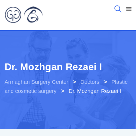
Dr. Mozhgan Rezaei I
>
>
Armaghan Surgery Center
Doctors
Plastic
>
and cosmetic surgery
Dr. Mozhgan Rezaei I