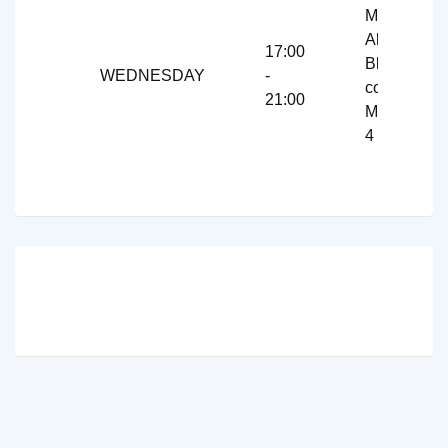
Mashhad,
Ahmedaba
17:00
Blvd.,
WEDNESDAY
-
corner of
21:00
Mulla Sadr
4