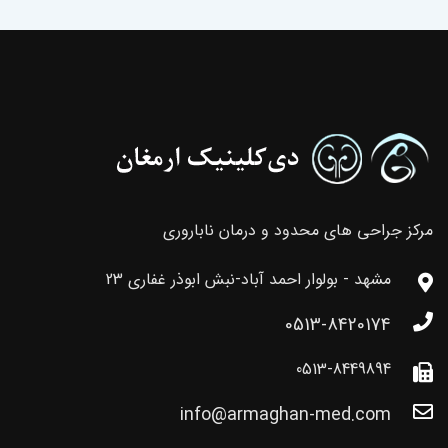
مرکز جراحی های محدود و درمان ناباروری
مشهد - بولوار احمد آباد-نبش ابوذر غفاری 23
0513-8420174
0513-8449894
info@armaghan-med.com