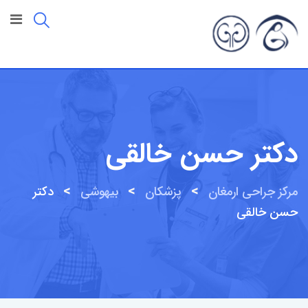
رش
ه
حتوا
دکتر حسن خالقی
>
>
>
مرکز جراحی ارمغان
پزشکان
بیهوشی
دکتر
حسن خالقی