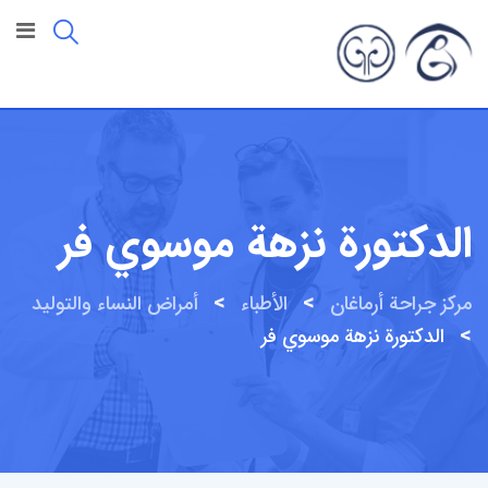
خطى
لى
لمحتوى
الدكتورة نزهة موسوي فر
>
>
مركز جراحة أرماغان
الأطباء
أمراض النساء والتوليد
>
الدكتورة نزهة موسوي فر