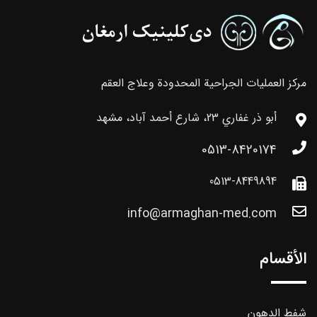
مركز العمليات الجراحية المحدودة وعلاج العقم
أبو ذر غفاري 23، شارع أحمد آباد، مشهد
0513-8420174
0513-8449894
info@armaghan-med.com
الأقسام
شفط الدهون