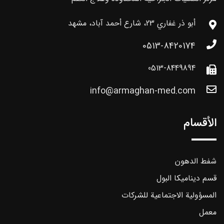
أبو ذر غفاري 23، شارع أحمد آباد، مشهد
0513-8420174
0513-8449894
info@armaghan-med.com
الأقسام
شفط الدهون
قسم ديناميكا البول
المسؤولية الاجتماعية للشركات
معمل