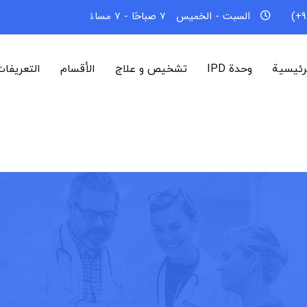
السبت - الخميس
7 صباحًا - 7 مساءً
رئيسية
وحدة IPD
تشخیص و علاج
الأقسام
التعريفا