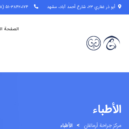
أبو ذر غفاري 23، شارع أحمد آباد، مشهد
51-38420174 (98+)
الصفحة ال
الأطباء
>
مركز جراحة أرماغان
الأطباء