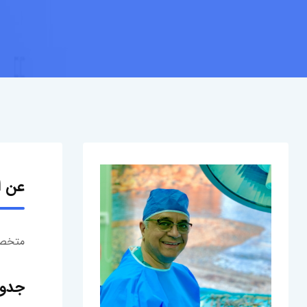
عن ا
متخصص
جدول