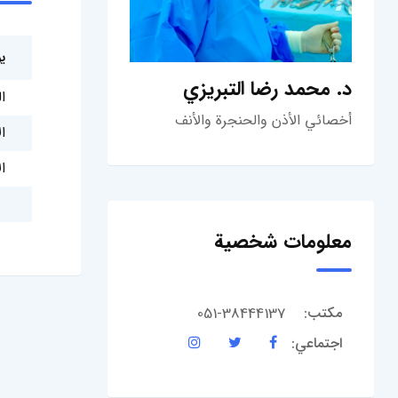
ي
د. محمد رضا التبريزي
ا
أخصائي الأذن والحنجرة والأنف
ا
ال
معلومات شخصية
051-38444137
مكتب:
اجتماعي: