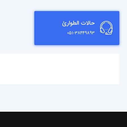
حالات الطوارئ
051-38449893