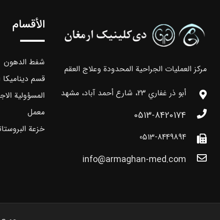
الأقسام
شفط الدهون
مركز العمليات الجراحية المحدودة وعلاج العقم
قسم ديناميكا ا
أبو ذر غفاري 23، شارع أحمد آباد، مشهد
المسؤولية الاج
معمل
0513-8420174
خزعة البروستات
0513-8449894
info@armaghan-med.com