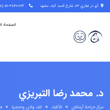
خطى
أبو ذر غفاري 23، شارع أحمد آباد، مشهد
51-38420174 (98+)
لى
لمحتوى
الصفحة ال
د. محمد رضا التبريزي
>
>
>
مركز جراحة أرماغان
الأطباء
انف واذن وحنجرة
د.