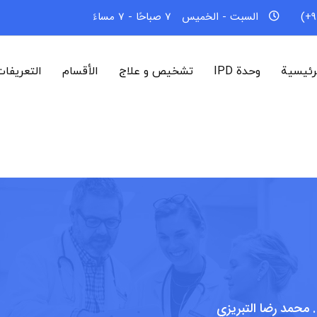
السبت - الخميس
7 صباحًا - 7 مساءً
رئيسية
وحدة IPD
تشخیص و علاج
الأقسام
التعريفا
 محمد رضا التبريزي