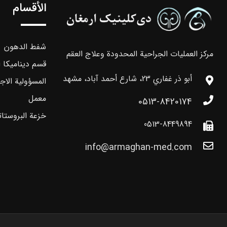
الأقسام
شفط الدهون
مركز العمليات الجراحية المحدودة وعلاج العقم
قسم ديناميكا ا
أبو ذر غفاري 23، شارع أحمد آباد، مشهد
المسؤولية الاج
معمل
0513-8420174
خزعة البروستات
0513-8449894
info@armaghan-med.com