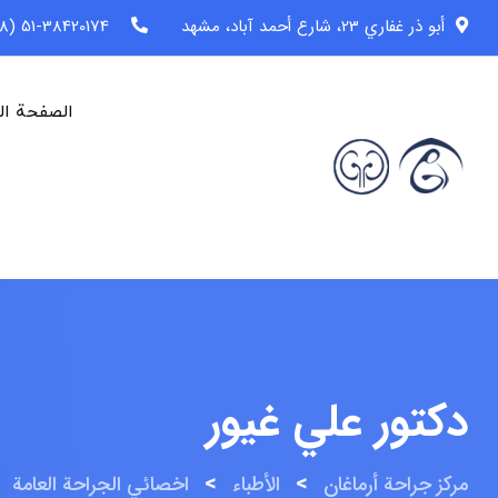
خطى
أبو ذر غفاري 23، شارع أحمد آباد، مشهد
51-38420174 (98+)
لى
لمحتوى
الصفحة ال
دكتور علي غيور
>
>
>
مركز جراحة أرماغان
الأطباء
اخصائي الجراحة العامة