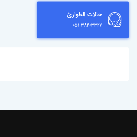
حالات الطوارئ
051-38403327