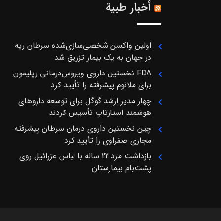
أخبار طبية
اولین واکسن شخصی‌سازی‌شده سرطان ریه
در جهان به یک بیمار تزریق شد
FDA نخستین داروی ویروس‌درمانی رپلیمون
برای ملانوم پیشرفته را تأیید کرد
چهار مدیر ارشد گوگل برای توسعه داروهای
هوشمند استارتاپ تأسیس کردند
چین نخستین داروی درمان سرطان پیشرفته
مجاری صفراوی را تأیید کرد
بازداشت مرد 22 ساله با لباس عزرائیل روی
پشت‌بام بیمارستان