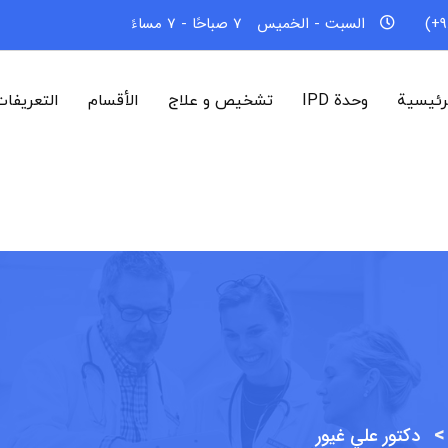
السبت - الخميس
7 صباحًا - 7 مساءً
رئيسية
وحدة IPD
تشخیص و علاج
الأقسام
التعريفا
دكتور علي غيور