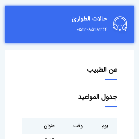
حالات الطوارئ
0513-8528344
عن الطبيب
جدول المواعيد
يوم
وقت
عنوان