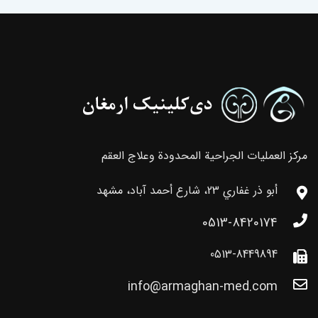
مركز العمليات الجراحية المحدودة وعلاج العقم
أبو ذر غفاري 23، شارع أحمد آباد، مشهد
0513-8420174
0513-8449894
info@armaghan-med.com