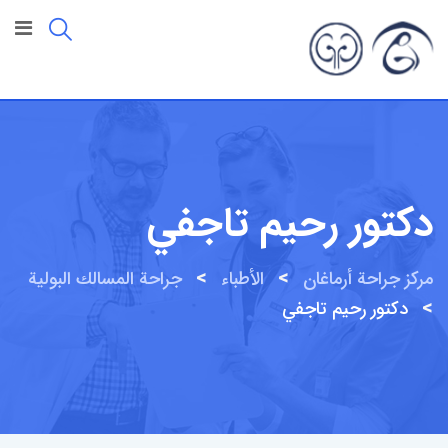
خطى
لى
لمحتوى
دكتور رحيم تاجفي
>
>
مركز جراحة أرماغان
الأطباء
جراحة المسالك البولية
>
دكتور رحيم تاجفي