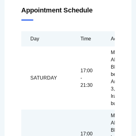
Appointment Schedule
Day
Time
Address
Mashhad,
Ahmedaba
Blvd., Aref,
17:00
between
SATURDAY
-
Aref 1 and
21:30
3, Peshkan
Iran
building
Mashhad,
Ahmedaba
Blvd., Aref,
17:00