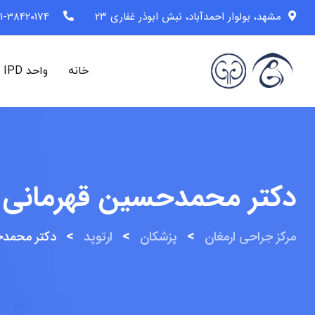
رش
مشهد، بولوار احمدآباد، نبش ابوذر غفاری ۲۳
1-38420174 (98+)
ه
حتوا
خانه
واحد IPD
دکتر محمدحسین قهرمانی
>
>
>
مرکز جراحی ارمغان
پزشکان
ارتوپد
دکتر محمدح