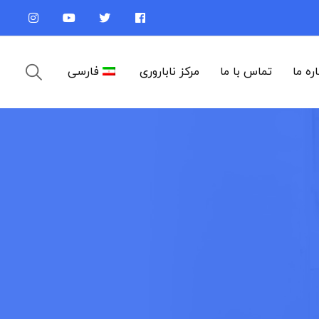
اره ما
تماس با ما
مرکز ناباروری
فارسی