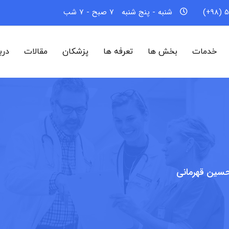
5
شنبه - پنج شنبه
7 صبح - 7 شب
خدمات
بخش ها
تعرفه ها
پزشکان
مقالات
درب
سین قهرمانی