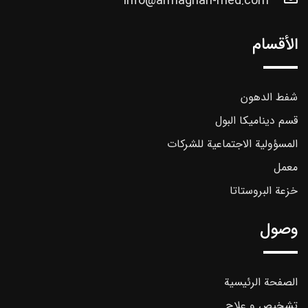
info@armaghan-med.com
الأقسام
شفط الدهون
قسم ديناميكا البول
المسؤولية الاجتماعية للشركات
معمل
خزعة البروستاتا
وصول
الصفحة الرئيسية
تشخیص و علاج