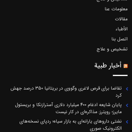
معلومات عنا
مقالات
الأطباء
اتصل بنا
تشخیص و علاج
أخبار طبية
تقاضا برای قرص لاغری وگووی در بریتانیا ۳۵۰ درصد جهش
کرد
پایان شایعه ادغام ۴۰۰ میلیارد دلاری آسترازنکا و بریستول
مایرز؛ رویترز: مذاکره‌ای در کار نیست
نشتی داروهای یارانه‌ای به بازار سیاه؛ ردپای نسخه‌های
الکترونیک صوری