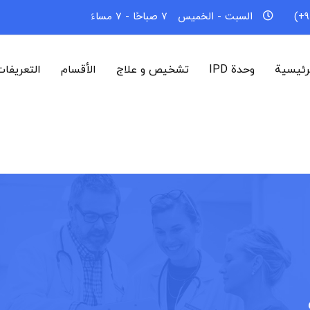
السبت - الخميس
7 صباحًا - 7 مساءً
رئيسية
وحدة IPD
تشخیص و علاج
الأقسام
التعريفا