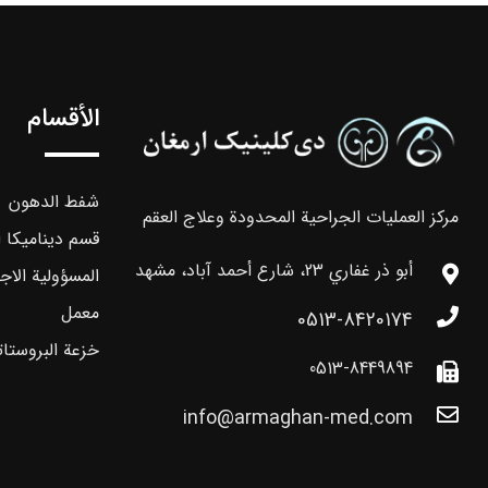
الأقسام
شفط الدهون
مركز العمليات الجراحية المحدودة وعلاج العقم
قسم ديناميكا ا
أبو ذر غفاري 23، شارع أحمد آباد، مشهد
المسؤولية الاج
معمل
0513-8420174
خزعة البروستات
0513-8449894
info@armaghan-med.com