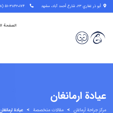
خطى
أبو ذر غفاري 23، شارع أحمد آباد، مشهد
51-38420174 (98+)
لى
لمحتوى
الصفحة ال
عيادة ارمانغان
>
>
مركز جراحة أرماغان
مقالات متخصصة
عيادة ارمانغان