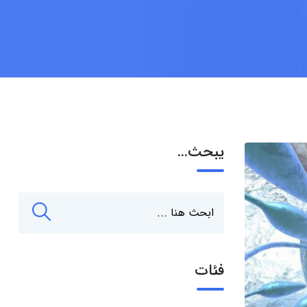
يبحث…
فئات