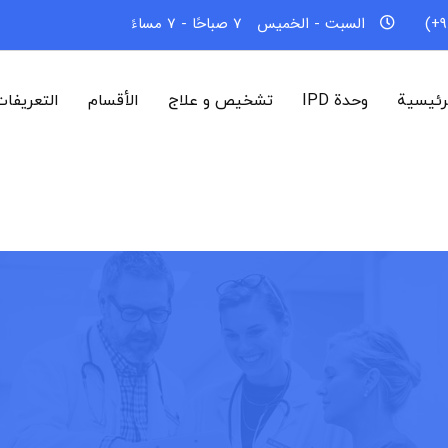
السبت - الخميس
7 صباحًا - 7 مساءً
رئيسية
وحدة IPD
تشخیص و علاج
الأقسام
التعريفا