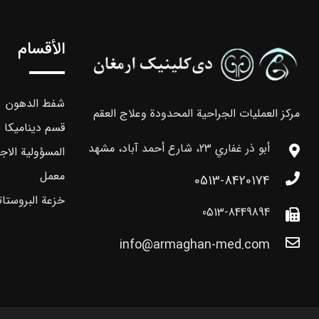
الأقسام
شفط الدهون
مركز العمليات الجراحية المحدودة وعلاج العقم
قسم ديناميكا ا
أبو ذر غفاري 23، شارع أحمد آباد، مشهد
المسؤولية الاج
معمل
0513-8420174
خزعة البروستات
0513-8449894
info@armaghan-med.com