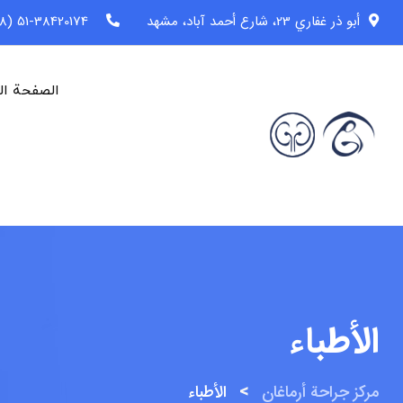
خطى
أبو ذر غفاري 23، شارع أحمد آباد، مشهد
51-38420174 (98+)
لى
لمحتوى
الصفحة ال
الأطباء
>
مركز جراحة أرماغان
الأطباء