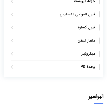
خزعة البروستاتا
قبول المرضى الداخليين
قبول كسارة
منظار البطن
ميكروتياز
وحدة IPD
البواسير