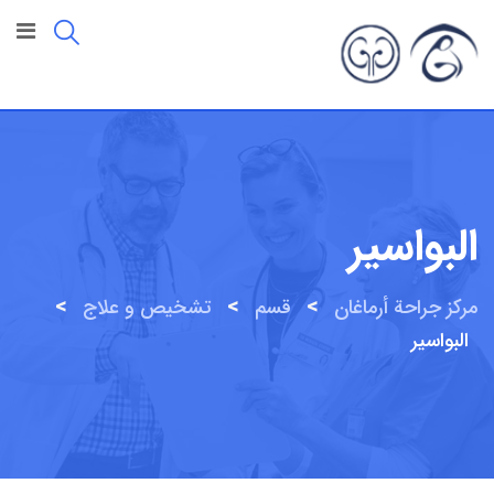
البواسير
>
>
>
مركز جراحة أرماغان
قسم
تشخیص و علاج
البواسير