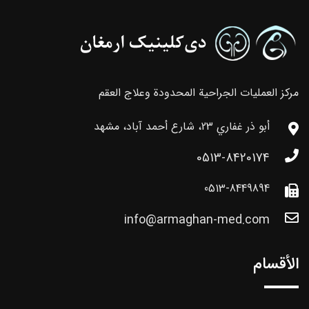
مركز العمليات الجراحية المحدودة وعلاج العقم
أبو ذر غفاري 23، شارع أحمد آباد، مشهد
0513-8420174
0513-8449894
info@armaghan-med.com
الأقسام