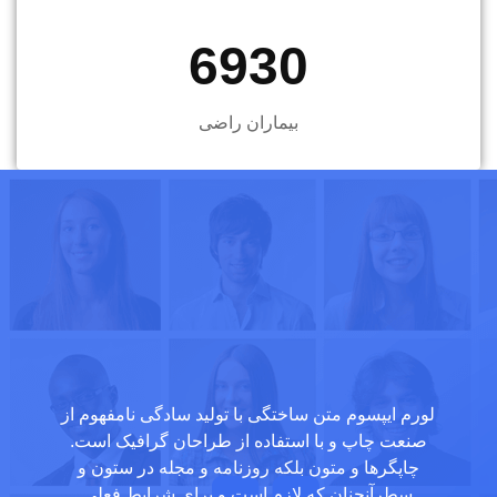
6930
بیماران راضی
لورم ایپسوم متن ساختگی با تولید سادگی نامفهوم از
صنعت چاپ و با استفاده از طراحان گرافیک است.
چاپگرها و متون بلکه روزنامه و مجله در ستون و
سطرآنچنان که لازم است و برای شرایط فعلی