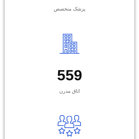
پزشک متخصص
559
اتاق مدرن