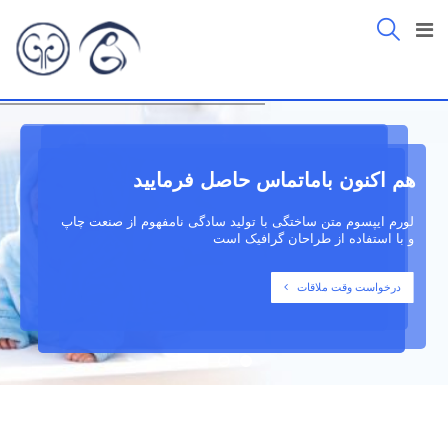
هم اکنون باماتماس حاصل فرمایید
لورم ایپسوم متن ساختگی با تولید سادگی نامفهوم از صنعت چاپ
و با استفاده از طراحان گرافیک است
درخواست وقت ملاقات