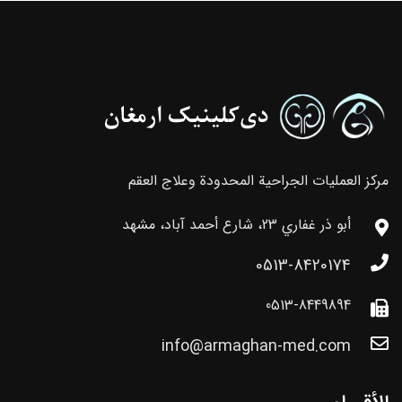
مركز العمليات الجراحية المحدودة وعلاج العقم
أبو ذر غفاري 23، شارع أحمد آباد، مشهد
0513-8420174
0513-8449894
info@armaghan-med.com