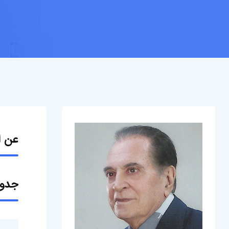
عن ا
جدول