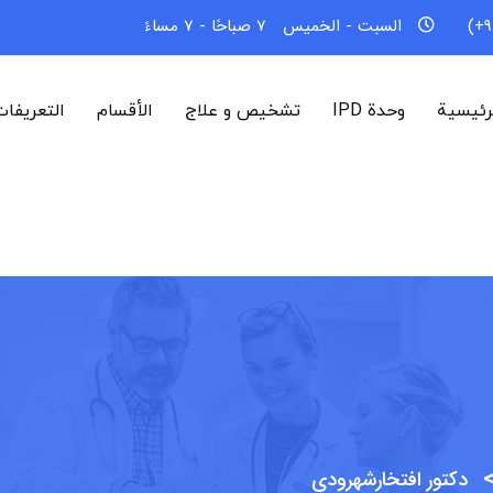
السبت - الخميس
7 صباحًا - 7 مساءً
رئيسية
وحدة IPD
تشخیص و علاج
الأقسام
التعريفا
دكتور افتخارشهرودي