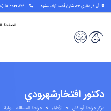
خطى
أبو ذر غفاري 23، شارع أحمد آباد، مشهد
51-38420174 (98+)
لى
لمحتوى
الصفحة ال
دكتور افتخارشهرودي
>
>
>
مركز جراحة أرماغان
الأطباء
جراحة المسالك البولية