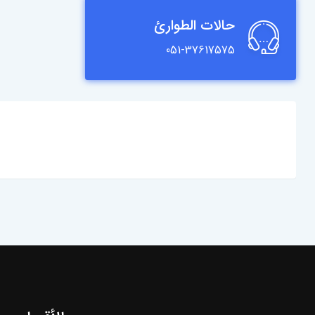
حالات الطوارئ
051-37617575